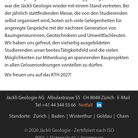
war die Jäckli Geologie wieder mit einem Stand vertreten. Bei
der jährlich stattfindenden Messe, die von den Studierenden
selbst organisiert wird, boten sich viele Gelegenheiten für
angeregte Gespräche mit der nächsten Generation von
Bauingenieurinnen, Geotechnikern und Umweltfachleuten.
Wir haben uns gefreut, den vielseitig ausgebildeten
Studierenden unser breites Tätigkeitsfeld und die vielen
Möglichkeiten zur Mitwirkung an spannenden Bauprojekten
in allen Grössenordnungen vorstellen zu dürfen.
Wir freuen uns auf das KTH 2027!
Jäckli Geologie AG Albulastrasse 55 CH-8048 Zürich
E-Mail
Tel
+41 44 344 55 66
Notfall
Standorte:
Zürich
|
Baden
|
Winterthur
|
Goldau
|
Cham
© 2026 Jäckli Geologie ‌‌- Zertifiziert nach ISO