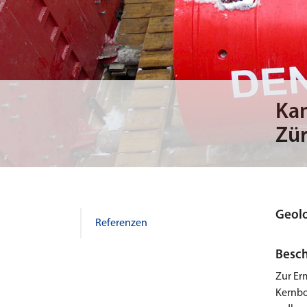
Kan
Zür
Geol
Referenzen
Besch
Zur Er
Kernbo