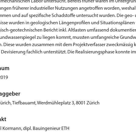
mechanischen Labor untersucht. Bereits früher waren im Untergr
ungen früherer industrieller Nutzungen angetroffen worden, weshal
men und auf spezifische Schadstoffe untersucht wurden. Die geo- 
isse wurden in geologischen Längenprofilen und Situationsplänen v
isch-geotechnischen Bericht inkl. Altlasten umfassend dokumentiert.
undwasserspiegel zu liegen kommt, mussten umfangreiche Grundw
. Diese wurden zusammen mit dem Projektverfasser zweckmässig ko
r Devisierung fachlich unterstützt. Die Realisierungsphase konnte im
raum
2019
raggeber
Zürich, Tiefbauamt, Werdmühleplatz 3, 8001 Zürich
akt
 Kormann, dipl. Bauingenieur ETH