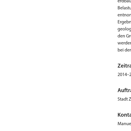
erdbau
Belast
entnom
Ergebn
geolog
den Gr
werden
bei de
Zeit
2014–
Auft
Stadt 
Kont
Manuel