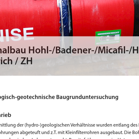
albau Hohl-/Badener-/Micafil-/H
ich / ZH
ogisch-geotechnische Baugrunduntersuchung
rieb
mittlung der (hydro-)geologischen Verhältnisse wurden entlang des 
hrungen abgeteuft und z.T. mit Kleinfilterrohren ausgebaut. Die 