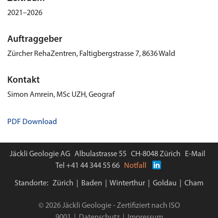
2021–2026
Auftraggeber
Zürcher RehaZentren, Faltigbergstrasse 7, 8636 Wald
Kontakt
Simon Amrein, MSc UZH, Geograf
PDF Download
Jäckli Geologie AG Albulastrasse 55 CH-8048 Zürich
E-Mail
Tel
+41 44 344 55 66
Notfall
Standorte:
Zürich
|
Baden
|
Winterthur
|
Goldau
|
Cham
© 2026 Jäckli Geologie ‌‌- Zertifiziert nach ISO
9001 |
Datenschutz
|
Impressum