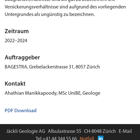
Versickerungsverhältnisse sind aufgrund des vorliegenden
Untergrundes als ungünstig zu bezeichnen.
Zeitraum
2022–2024
Auftraggeber
BAGESTRA, Grebelackerstrasse 31, 8057 Zürich
Kontakt
Ahathian Manikkapoody, MSc UniBE, Geologe
PDF Download
Jäckli Geologie AG Albulastrasse 55 CH-8048 Zürich
E-Mail
Tel
+41 44 344 55 66
Notfall